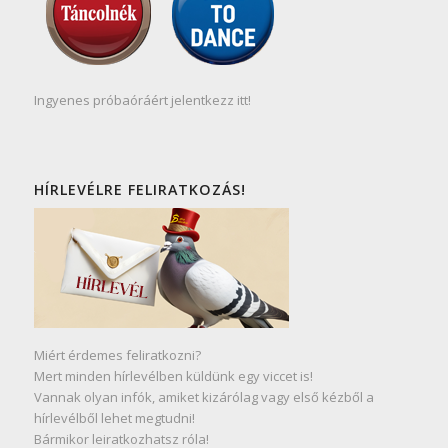
Ingyenes próbaóráért jelentkezz itt!
HÍRLEVÉLRE FELIRATKOZÁS!
Miért érdemes feliratkozni?
Mert minden hírlevélben küldünk egy viccet is!
Vannak olyan infók, amiket kizárólag vagy első kézből a
hírlevélből lehet megtudni!
Bármikor leiratkozhatsz róla!