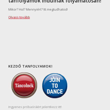
tanfolyamok indulnak folyamatosan!
Mikor? Hol? Mennyiért? Itt megtudhatod!
Olvass tovább
KEZDŐ TANFOLYAMOK!
Ingyenes próbaóráért jelentkezz itt!