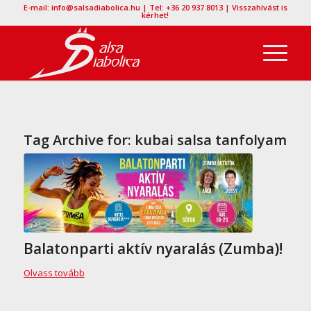
E-mail: info@salsadiabolica.hu | Tel: +36 20 937 8013 | Visszahívást is
kérhet!
Tag Archive for:
kubai salsa tanfolyam
Balatonparti aktív nyaralás (Zumba)!
Olvass tovább