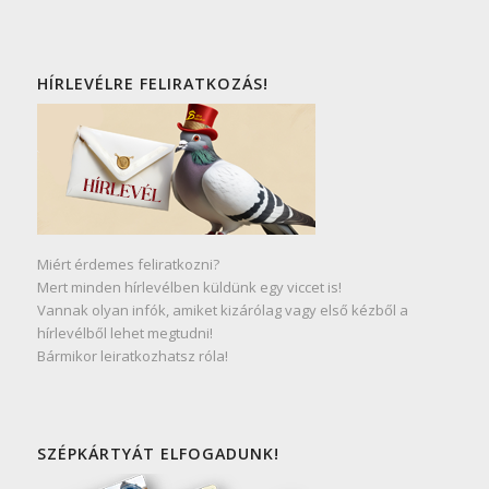
HÍRLEVÉLRE FELIRATKOZÁS!
Miért érdemes feliratkozni?
Mert minden hírlevélben küldünk egy viccet is!
Vannak olyan infók, amiket kizárólag vagy első kézből a
hírlevélből lehet megtudni!
Bármikor leiratkozhatsz róla!
SZÉPKÁRTYÁT ELFOGADUNK!