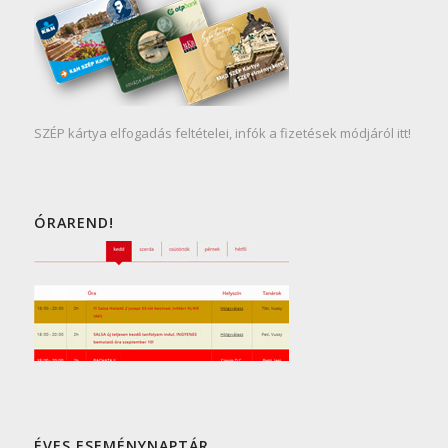
SZÉP kártya elfogadás feltételei, infók a fizetések módjáról itt!
ÓRAREND!
ÉVES ESEMÉNYNAPTÁR