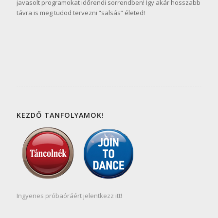
javasolt programokat időrendi sorrendben! Így akár hosszabb
távra is meg tudod tervezni “salsás” életed!
KEZDŐ TANFOLYAMOK!
Ingyenes próbaóráért jelentkezz itt!