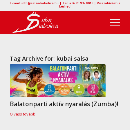
E-mail: info@salsadiabolica.hu | Tel: +36 20 937 8013 | Visszahívást is
kérhet!
Tag Archive for:
kubai salsa
Balatonparti aktív nyaralás (Zumba)!
Olvass tovább