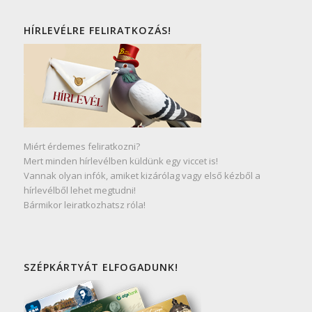
HÍRLEVÉLRE FELIRATKOZÁS!
Miért érdemes feliratkozni?
Mert minden hírlevélben küldünk egy viccet is!
Vannak olyan infók, amiket kizárólag vagy első kézből a
hírlevélből lehet megtudni!
Bármikor leiratkozhatsz róla!
SZÉPKÁRTYÁT ELFOGADUNK!