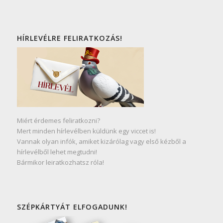
HÍRLEVÉLRE FELIRATKOZÁS!
Miért érdemes feliratkozni?
Mert minden hírlevélben küldünk egy viccet is!
Vannak olyan infók, amiket kizárólag vagy első kézből a
hírlevélből lehet megtudni!
Bármikor leiratkozhatsz róla!
SZÉPKÁRTYÁT ELFOGADUNK!