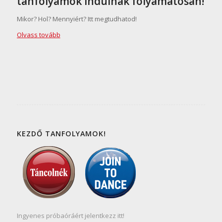
tanfolyamok indulnak folyamatosan!
Mikor? Hol? Mennyiért? Itt megtudhatod!
Olvass tovább
KEZDŐ TANFOLYAMOK!
Ingyenes próbaóráért jelentkezz itt!