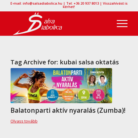
E-mail: info@salsadiabolica.hu | Tel: +36 20 937 8013 | Visszahívást is
kérhet!
Tag Archive for:
kubai salsa oktatás
Balatonparti aktív nyaralás (Zumba)!
Olvass tovább