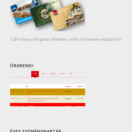
SZÉP kártya elfogadás feltételei, infók a fizetések módjáról itt!
ÓRAREND!
ÉVES ESEMÉNYNAPTÁR